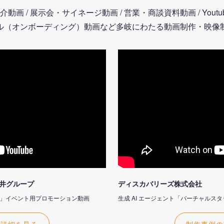
画 / 展示会・サイネージ動画 / 営業・商談資料動画 / Yout
ル（オンボーディング）動画など多岐にわたる動画制作・映像
丸井グループ
ディスカバリーズ株式会社
Visa」イベント用プロモーション動画
生成 AI エージェント「バーチャルス
の詳細を見る
制作事例の